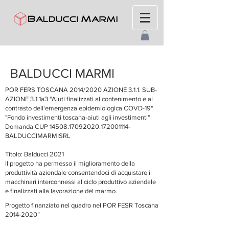
BALDUCCI MARMI
POR FERS TOSCANA 2014/2020 AZIONE 3.1.1. SUB-
AZIONE 3.1.1a3
"Aiuti finalizzati al contenimento e al
contrasto dell'emergenza epidemiologica COVD-19"
"Fondo investimenti toscana-aiuti agli investimenti"
Domanda CUP
14508.17092020
.172001114-
BALDUCCIMARMISRL
Titolo: Balducci 2021
Il progetto ha permesso il miglioramento della
produttività aziendale consentendoci di acquistare i
macchinari interconnessi al ciclo produttivo aziendale
e finalizzati alla lavorazione del marmo.
Progetto finanziato nel quadro nel POR FESR Toscana
2014-2020
”