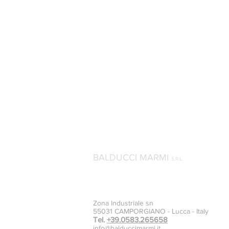
BALDUCCI MARMI
S.R.L.
Zona Industriale sn
55031 CAMPORGIANO - Lucca - Italy
Tel.
+39.0583.265658
info@balduccimarmi.it