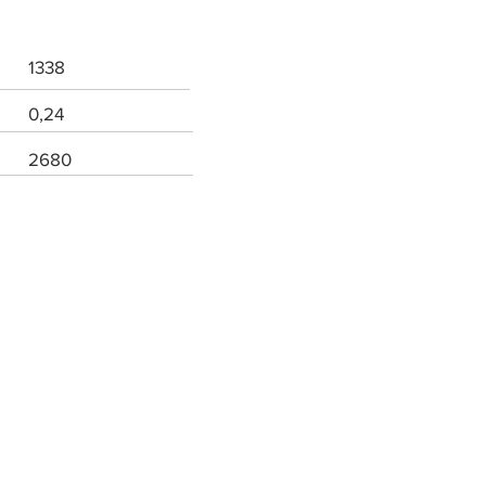
1338
0,24
2680
POLICY RESI E RIMBORSI