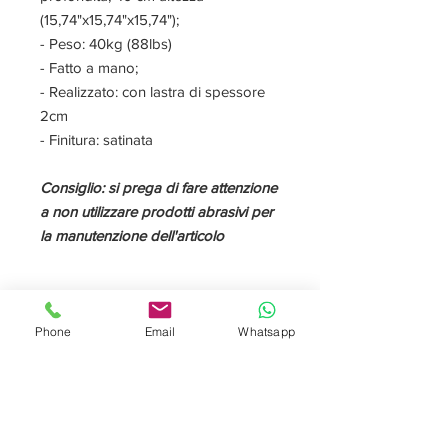
(15,74"x15,74"x15,74");
- Peso: 40kg (88lbs)
- Fatto a mano;
- Realizzato: con lastra di spessore
2cm
- Finitura: satinata
Consiglio: si prega di fare attenzione
a non utilizzare prodotti abrasivi per
la manutenzione dell'articolo
DESCRIZIONE
Phone
Email
Whatsapp
Il side table è un complemento
d’arredo che posto accanto alla
poltrona o al divano, offre un’ampia
superficie d’appoggio. Il
calacatta viola
è un marmo dallo sfondo bianco