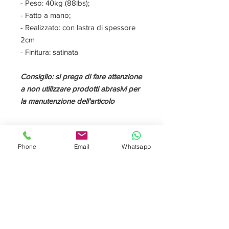
- Peso: 40kg (88lbs);
- Fatto a mano;
- Realizzato: con lastra di spessore
2cm
- Finitura: satinata
Consiglio: si prega di fare attenzione
a non utilizzare prodotti abrasivi per
la manutenzione dell'articolo
DESCRIZIONE
Phone
Email
Whatsapp
Il side table è un complemento
d’arredo che posto accanto alla
poltrona o al divano, offre un’ampia
superficie d’appoggio.
ll marmo
Port Laurent
è un marmo di
origine marocchina molto elegante.
Presenta un fondo scuro con venature
bianche e dorate ed una finitura lucida