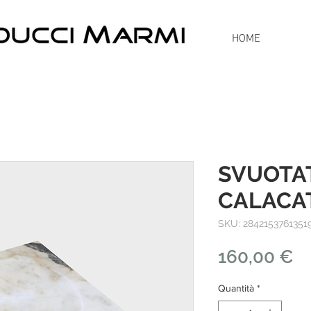
HOME
SVUOTA
CALACA
SKU: 2842153761351
P
160,00 €
Quantità
*