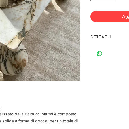
Agg
DETTAGLI
- Materiale: marmo, pi
- Dimensione: 40X24
- Fatto a mano
- Finitura: satinata
.
ealizzato dalla Balducci Marmi è composto
solide a forma di goccia, per un totale di